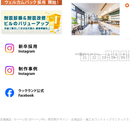
<<前のページへ
1
2
3
21
22
23
24
25
店舗施設 - 5ページ目 (37ページ中) - 商空間デザイン・企画設計・施工をワンストップで | ラックラ