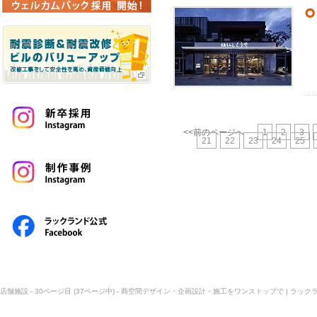
<<前のページへ
1
2
3
21
22
23
24
25
店舗施設 - 30ページ目 (37ページ中) - 商空間デザイン・企画設計・施工をワンストップで | ラック