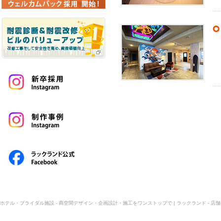
ホテル・ブライダル施設 - 商空間デザイン・企画設計・施工をワンストップで | ラックランド - 店