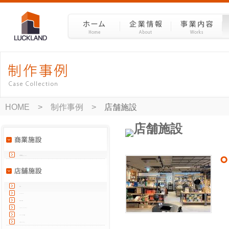
HOME
>
制作事例
>
店舗施設
大型商業施設・
ショッピングセンター・モール
飲食店
スーパーマーケット
専門店・物販店
テーマパーク・アミューズメント
ホテル・ブライダル施設
その他（オフィスなど）