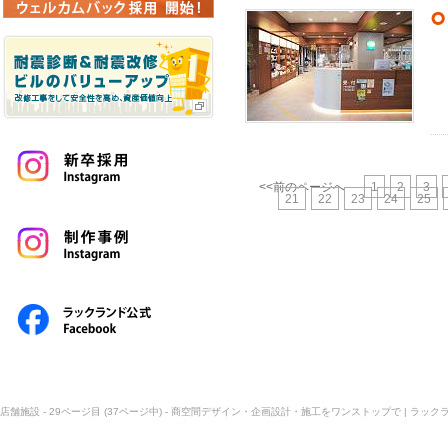
<<前のページへ
1
2
3
21
22
23
24
25
店舗施設 - 29ページ目 (37ページ中) - 商空間デザイン・企画設計・施工をワンストップで | ラック