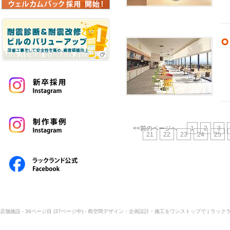
<<前のページへ
1
2
3
21
22
23
24
25
店舗施設 - 36ページ目 (37ページ中) - 商空間デザイン・企画設計・施工をワンストップで | ラック