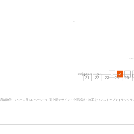
<<前のページへ
1
2
3
21
22
23
24
25
店舗施設 - 2ページ目 (37ページ中) - 商空間デザイン・企画設計・施工をワンストップで | ラックラ