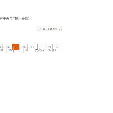
ｨ西神中央 専門店一番館1F
3
14
15
16
17
18
19
20
34
35
36
37
次のページへ>>