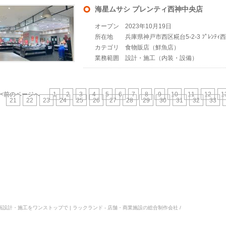
海星ムサシ プレンティ西神中央店
オープン
2023年10月19日
所在地
兵庫県神戸市西区糀台5-2-3 ﾌﾟﾚﾝﾃ
カテゴリ
食物販店（鮮魚店）
業務範囲
設計・施工（内装・設備）
<<前のページへ
1
2
3
4
5
6
7
8
9
10
11
12
1
21
22
23
24
25
26
27
28
29
30
31
32
33
・企画設計・施工をワンストップで | ラックランド - 店舗・商業施設の総合制作会社 /