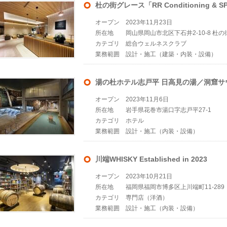
杜の街グレース「RR Conditioning & S
オープン
2023年11月23日
所在地
岡山県岡山市北区下石井2-10-8 杜
カテゴリ
総合ウェルネスクラブ
業務範囲
設計・施工（建築・内装・設備）
湯の杜ホテル志戸平 日高見の湯／洞窟サ
オープン
2023年11月6日
所在地
岩手県花巻市湯口字志戸平27-1
カテゴリ
ホテル
業務範囲
設計・施工（内装・設備）
川端WHISKY Established in 2023
オープン
2023年10月21日
所在地
福岡県福岡市博多区上川端町11-289
カテゴリ
専門店（洋酒）
業務範囲
設計・施工（内装・設備）