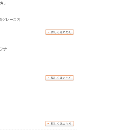
PA」
の街グレース内
ウナ