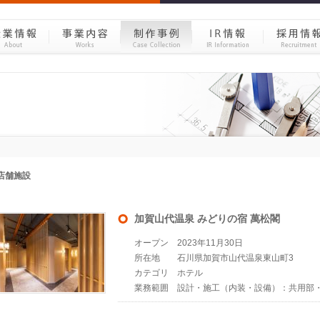
加賀山代温泉 みどりの宿 萬松閣
オープン
2023年11月30日
所在地
石川県加賀市山代温泉東山町3
カテゴリ
ホテル
業務範囲
設計・施工（内装・設備）：共用部