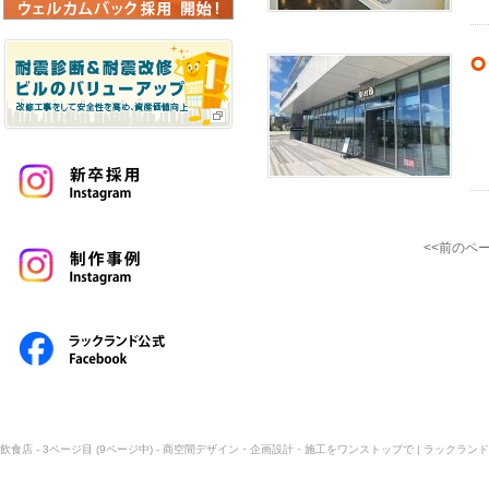
<<前のペ
飲食店 - 3ページ目 (9ページ中) - 商空間デザイン・企画設計・施工をワンストップで | ラックランド