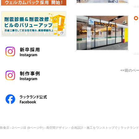
<<前のペ
飲食店 - 2ページ目 (9ページ中) - 商空間デザイン・企画設計・施工をワンストップで | ラックランド