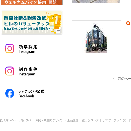
<<前のペ
飲食店 - 8ページ目 (9ページ中) - 商空間デザイン・企画設計・施工をワンストップで | ラックランド