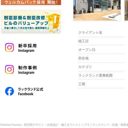
クライアント名
竣工日
オープン日
所在地
カテゴリ
ラックランド業務範囲
工期
Teshima Factory - 商空間デザイン・企画設計・施工をワンストップで | ラックランド - 店舗・商