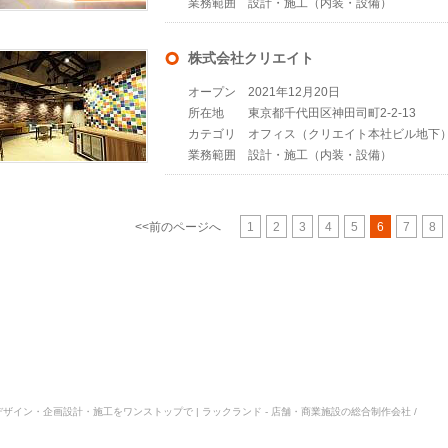
業務範囲
設計・施工（内装・設備）
株式会社クリエイト
オープン
2021年12月20日
所在地
東京都千代田区神田司町2-2-13
カテゴリ
オフィス（クリエイト本社ビル地下
業務範囲
設計・施工（内装・設備）
<<前のページへ
1
2
3
4
5
6
7
8
空間デザイン・企画設計・施工をワンストップで | ラックランド - 店舗・商業施設の総合制作会社 /