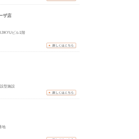
ラーザ店
JIKYUビル1階
併設型施設
番地