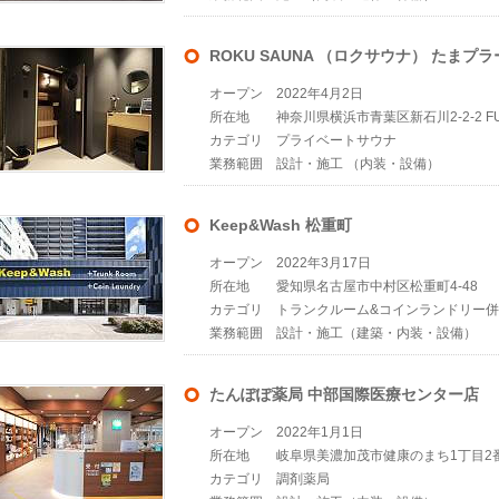
ROKU SAUNA （ロクサウナ） たまプ
オープン
2022年4月2日
所在地
神奈川県横浜市青葉区新石川2-2-2 FU
カテゴリ
プライベートサウナ
業務範囲
設計・施工 （内装・設備）
Keep&Wash 松重町
オープン
2022年3月17日
所在地
愛知県名古屋市中村区松重町4-48
カテゴリ
トランクルーム&コインランドリー
業務範囲
設計・施工（建築・内装・設備）
たんぽぽ薬局 中部国際医療センター店
オープン
2022年1月1日
所在地
岐阜県美濃加茂市健康のまち1丁目2
カテゴリ
調剤薬局