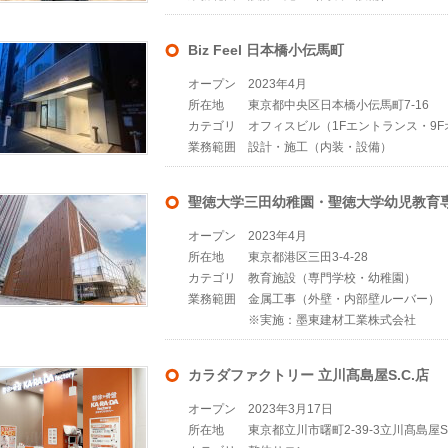
Biz Feel 日本橋小伝馬町
オープン
2023年4月
所在地
東京都中央区日本橋小伝馬町7-16
カテゴリ
オフィスビル（1Fエントランス・9
業務範囲
設計・施工（内装・設備）
聖徳大学三田幼稚園・聖徳大学幼児教育
オープン
2023年4月
所在地
東京都港区三田3-4-28
カテゴリ
教育施設（専門学校・幼稚園）
業務範囲
金属工事（外壁・内
※実施：墨東建材工業株式会社
カラダファクトリー 立川髙島屋S.C.店
オープン
2023年3月17日
所在地
東京都立川市曙町2‐39‐3立川髙島屋S.