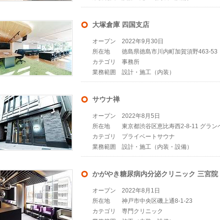
大塚倉庫 四国支店
オープン
2022年9月30日
所在地
徳島県徳島市川内町加賀須野463-53
カテゴリ
事務所
業務範囲
設計・施工（内装）
サウナ禅
オープン
2022年8月5日
所在地
東京都渋谷区恵比寿西2-8-11 グラン
カテゴリ
プライベートサウナ
業務範囲
設計・施工（内装・設備）
かがやき糖尿病内分泌クリニック 三宮院
オープン
2022年8月1日
所在地
神戸市中央区磯上通8-1-23
カテゴリ
専門クリニック