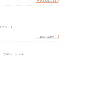
ズビルB1F
次のページへ>>