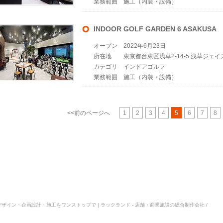
業務範囲
施工（内装・設備）
INDOOR GOLF GARDEN 6 ASAKUSA
オープン
2022年6月23日
所在地
東京都台東区浅草2-14-5 浅草ジェイ
カテゴリ
インドアゴルフ
業務範囲
施工（内装・設備）
<<前のページへ
1
2
3
4
5
6
7
8
空間デザイン・企画設計・施工をワンストップで | ラックランド - 店舗・商業施設の総合制作会社 /