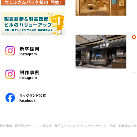
海外事例 - 商空間デザイン・企画設計・施工をワンストップで | ラックランド - 店舗・商業施設の総