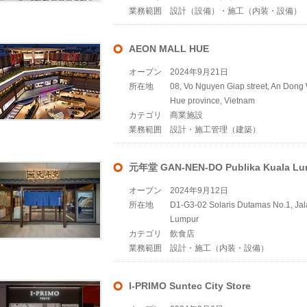
業務範囲
設計（設備）・施工（内装・設備）
AEON MALL HUE
オープン
2024年9月21日
所在地
08, Vo Nguyen Giap street, An Dong
Hue province, Vietnam
カテゴリ
商業施設
業務範囲
設計・施工管理（建築）
元年堂 GAN-NEN-DO Publika Kuala Lu
オープン
2024年9月12日
所在地
D1-G3-02 Solaris Dutamas No.1, J
Lumpur
カテゴリ
飲食店
業務範囲
設計・施工（内装・設備）
I-PRIMO Suntec City Store