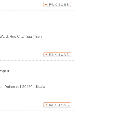
 Ward, Hue City,Thua Thien
mpur
alan Dutamas 1 50480 Kuala