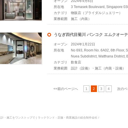
オープン
2024年9月6日
所在地
3 Temasek Boulevard, Singapore 0
カテゴリ
物販店（ブライダルジュエリー）
業務範囲
施工（内装）
うなぎ四代目菊川 バンコク エムクオー
オープン
2024年1月22日
所在地
No 693, Room No. 6A02, 6th Floor, 
Nuea Subdistrict, Watthana District,
カテゴリ
飲食店
業務範囲
設計（設備）・施工（内装・設備）
<<前のページへ
1
2
3
4
次のペ
画設計・施工をワンストップで | ラックランド - 店舗・商業施設の総合制作会社 /