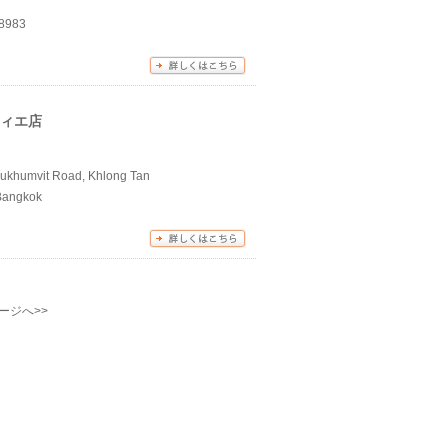
38983
ティエ店
Sukhumvit Road, Khlong Tan
 Bangkok
ージへ>>