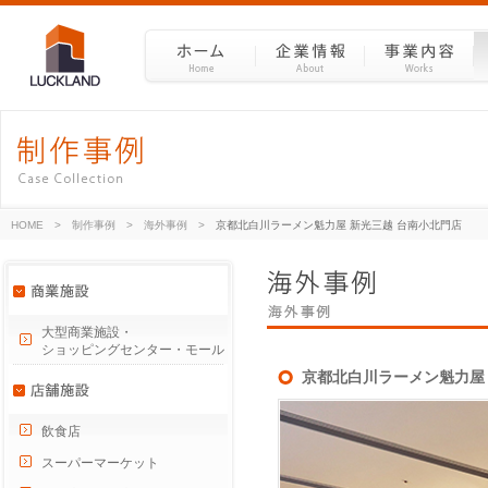
HOME
>
制作事例
>
海外事例
>
京都北白川ラーメン魁力屋 新光三越 台南小北門店
大型商業施設・
ショッピングセンター・モール
京都北白川ラーメン魁力屋
飲食店
スーパーマーケット