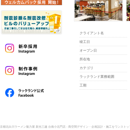
クライアント名
竣工日
オープン日
所在地
カテゴリ
ラックランド業務範囲
工期
京都北白川ラーメン魁力屋 新光三越 台南小北門店 - 商空間デザイン・企画設計・施工をワンストップで