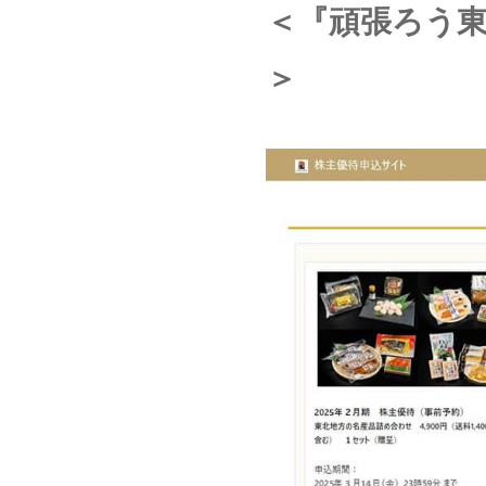
＜『頑張ろう
＞