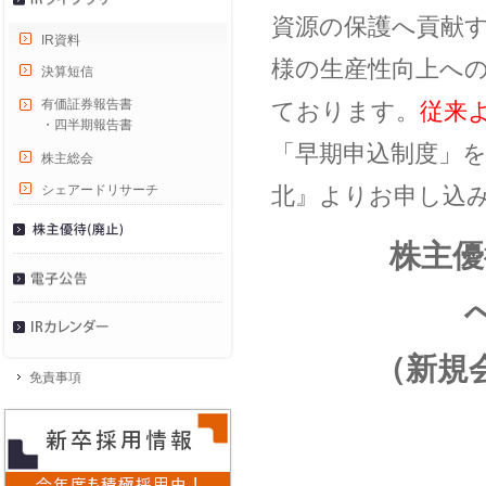
資源の保護へ貢献
IR資料
様の生産性向上へ
決算短信
有価証券報告書
ております。
従来
・四半期報告書
「早期申込制度」
株主総会
北』よりお申し込
シェアードリサーチ
株主優
（新規
免責事項