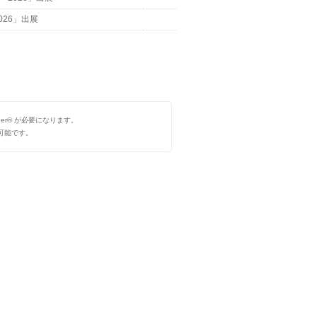
026」出展
der® が必要になります。
ド可能です。