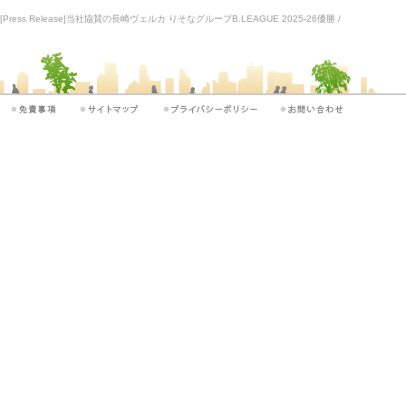
[Press Release]当社協賛の長崎ヴェルカ りそなグループB.LEAGUE 2025-26優勝 /