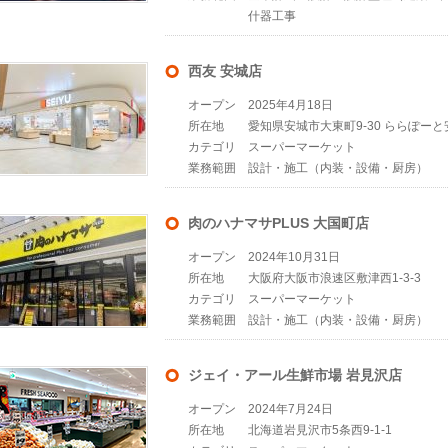
什器工事
西友 安城店
オープン
2025年4月18日
所在地
愛知県安城市大東町9-30 ららぽーと安
カテゴリ
スーパーマーケット
業務範囲
設計・施工（内装・設備・厨房）
肉のハナマサPLUS 大国町店
オープン
2024年10月31日
所在地
大阪府大阪市浪速区敷津西1-3-3
カテゴリ
スーパーマーケット
業務範囲
設計・施工（内装・設備・厨房）
ジェイ・アール生鮮市場 岩見沢店
オープン
2024年7月24日
所在地
北海道岩見沢市5条西9-1-1