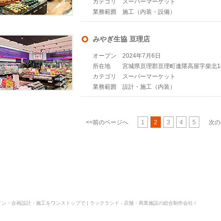
カテゴリ
スーパーマーケット
業務範囲
施工（内装・設備）
みやぎ生協 亘理店
オープン
2024年7月6日
所在地
宮城県亘理郡亘理町逢隈高屋字柴北1
カテゴリ
スーパーマーケット
業務範囲
設計・施工（内装）
<<前のページへ
1
2
3
4
5
次の
デザイン・企画設計・施工をワンストップで | ラックランド - 店舗・商業施設の総合制作会社 /