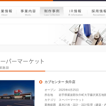
カブセンター 矢巾店
オープン
2025年4月25日
所在地
岩手県紫波郡矢巾町大字藤沢第五地割
カテゴリ
スーパーマーケット
業務範囲
基本計画・設計・設計監理（建築・