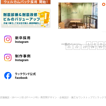
<<前のページへ
1
2
3
21
22
23
24
25
店舗施設 - 19ページ目 (37ページ中) - 商空間デザイン・企画設計・施工をワンストップで | ラック