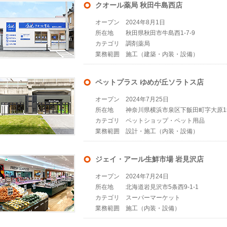
クオール薬局 秋田牛島西店
オープン
2024年8月1日
所在地
秋田県秋田市牛島西1-7-9
カテゴリ
調剤薬局
業務範囲
施工（建築・内装・設備）
ペットプラス ゆめが丘ソラトス店
オープン
2024年7月25日
所在地
神奈川県横浜市泉区下飯田町字大原155
カテゴリ
ペットショップ・ペット用品
業務範囲
設計・施工（内装・設備）
ジェイ・アール生鮮市場 岩見沢店
オープン
2024年7月24日
所在地
北海道岩見沢市5条西9-1-1
カテゴリ
スーパーマーケット
業務範囲
施工（内装・設備）