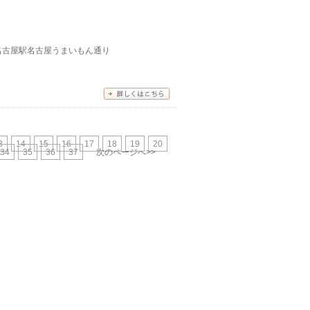
JR名古屋駅名古屋うまいもん通り
3
14
15
16
17
18
19
20
34
35
36
37
次のページへ>>