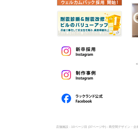
店舗施設 - 10ページ目 (37ページ中) - 商空間デザイン