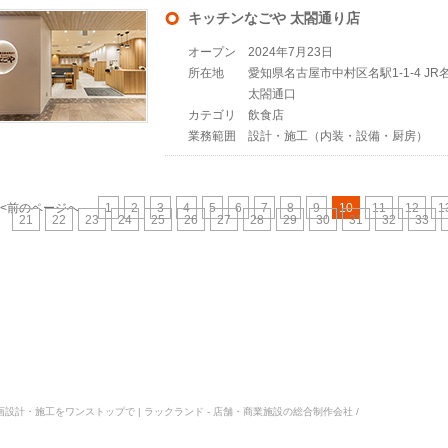
キッチンなごや 太閤通り店
オープン
2024年7月23日
所在地
愛知県名古屋市中村区名駅1-1-4 
太閤通口
カテゴリ
飲食店
業務範囲
設計・施工（内装・設備・厨房）
<<前のページへ
1
2
3
4
5
6
7
8
9
10
11
12
1
21
22
23
24
25
26
27
28
29
30
31
32
33
・企画設計・施工をワンストップで | ラックランド - 店舗・商業施設の総合制作会社 /