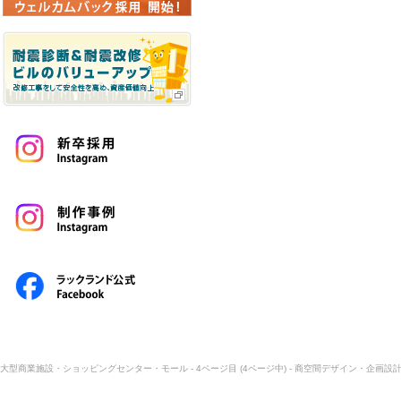
大型商業施設・ショッピングセンター・モール - 4ページ目 (4ページ中) - 商空間デザイン・企画設計