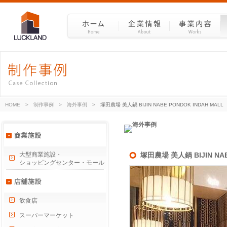
HOME
>
制作事例
>
海外事例
>
塚田農場 美人鍋 BIJIN NABE PONDOK INDAH MALL
大型商業施設・
塚田農場 美人鍋 BIJIN NAB
ショッピングセンター・モール
飲食店
スーパーマーケット