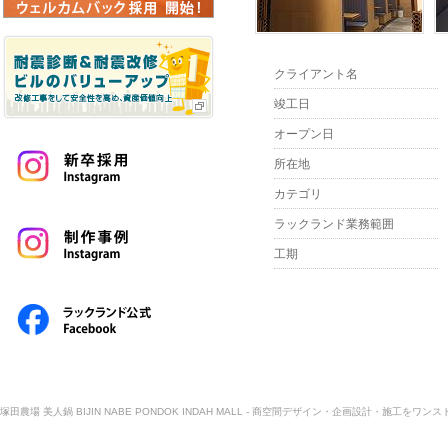
クライアント名
竣工日
オープン日
所在地
カテゴリ
ラックランド業務範囲
工期
塚田農場 美人鍋 BIJIN NABE PONDOK INDAH MALL - 商空間デザイン・企画設計・施工をワ