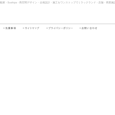
鮨家 - Sushiya - 商空間デザイン・企画設計・施工をワンストップで | ラックランド - 店舗・商業