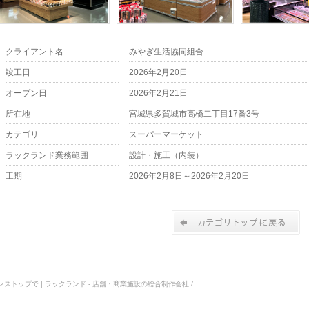
クライアント名
みやぎ生活協同組合
竣工日
2026年2月20日
オープン日
2026年2月21日
所在地
宮城県多賀城市高橋二丁目17番3号
カテゴリ
スーパーマーケット
ラックランド業務範囲
設計・施工（内装）
工期
2026年2月8日～2026年2月20日
ストップで | ラックランド - 店舗・商業施設の総合制作会社 /