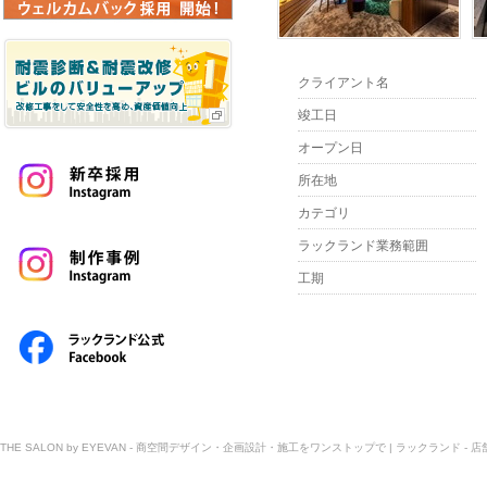
クライアント名
竣工日
オープン日
所在地
カテゴリ
ラックランド業務範囲
工期
THE SALON by EYEVAN - 商空間デザイン・企画設計・施工をワンストップで | ラックランド -