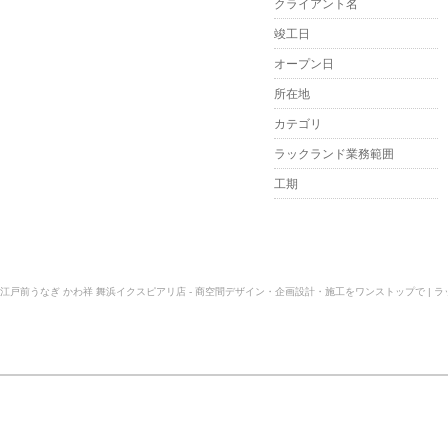
クライアント名
竣工日
オープン日
所在地
カテゴリ
ラックランド業務範囲
工期
江戸前うなぎ かわ祥 舞浜イクスピアリ店 - 商空間デザイン・企画設計・施工をワンストップで | ラッ