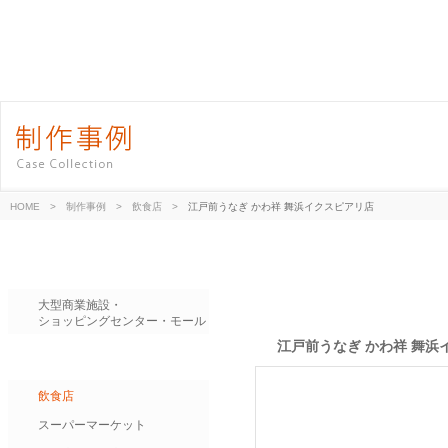
HOME
>
制作事例
>
飲食店
>
江戸前うなぎ かわ祥 舞浜イクスピアリ店
大型商業施設・
ショッピングセンター・モール
江戸前うなぎ かわ祥 舞浜
飲食店
スーパーマーケット