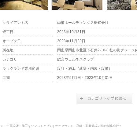
クライアント名
両備ホールディングス株式会社
竣工日
2023年10月31日
オープン日
2023年11月23日
所在地
岡山県岡山市北区下石井2-10-8 杜の街グレース
カテゴリ
総合ウェルネスクラブ
ラックランド業務範囲
設計・施工（建築・内装・設備）
工期
2023年5月1日～2023年10月31日
商空間デザイン・企画設計・施工をワンストップで | ラックランド - 店舗・商業施設の総合制作会社 /