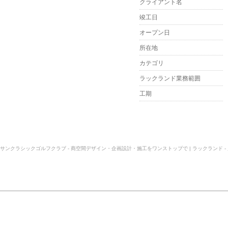
クライアント名
竣工日
オープン日
所在地
カテゴリ
ラックランド業務範囲
工期
サンクラシックゴルフクラブ - 商空間デザイン・企画設計・施工をワンストップで | ラックランド -