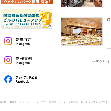
<<前のページ
専門店・物販店 - 9ページ目 (10ページ中) - 商空間デザイン・企画設計・施工をワンストップで | 