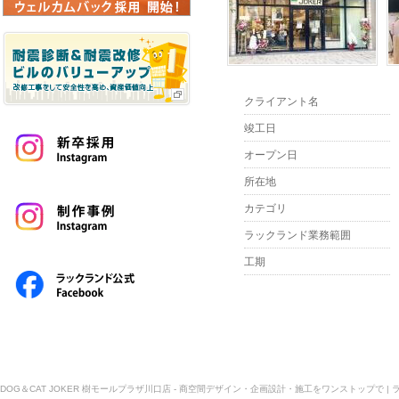
クライアント名
竣工日
オープン日
所在地
カテゴリ
ラックランド業務範囲
工期
DOG＆CAT JOKER 樹モールプラザ川口店 - 商空間デザイン・企画設計・施工をワンストップで | 