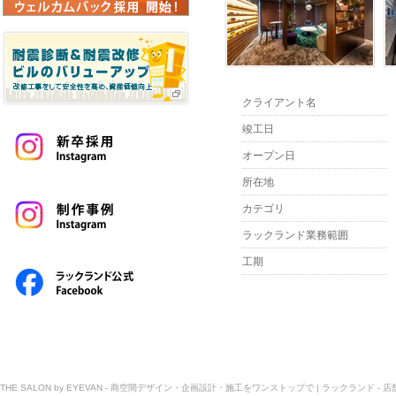
クライアント名
竣工日
オープン日
所在地
カテゴリ
ラックランド業務範囲
工期
THE SALON by EYEVAN - 商空間デザイン・企画設計・施工をワンストップで | ラックランド -