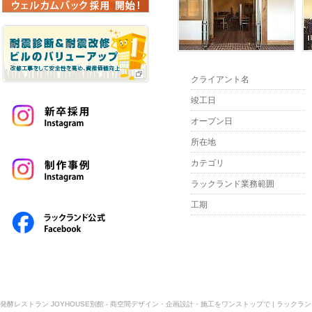
クライアント名
竣工日
オープン日
所在地
カテゴリ
ラックランド業務範囲
工期
発酵レストラン JOYHOUSE別館 - 商空間デザイン・企画設計・施工をワンストップで | ラックラン