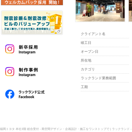
クライアント名
竣工日
オープン日
所在地
カテゴリ
ラックランド業務範囲
工期
福岡トヨタ 本社3階 総合受付 - 商空間デザイン・企画設計・施工をワンストップで | ラックランド 