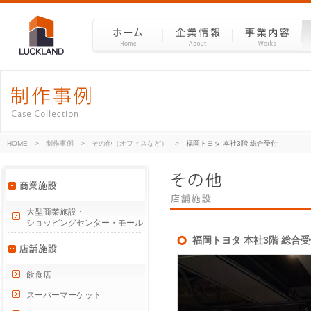
HOME
>
制作事例
>
その他（オフィスなど）
>
福岡トヨタ 本社3階 総合受付
大型商業施設・
ショッピングセンター・モール
福岡トヨタ 本社3階 総合
飲食店
スーパーマーケット