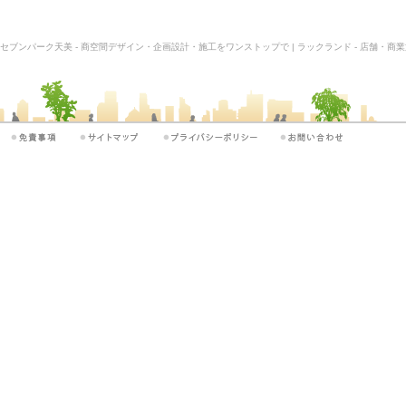
セブンパーク天美 - 商空間デザイン・企画設計・施工をワンストップで | ラックランド - 店舗・商業