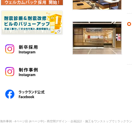
海外事例 - 4ページ目 (4ページ中) - 商空間デザイン・企画設計・施工をワンストップで | ラックラン