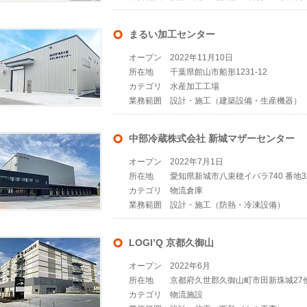
まるい加工センター
オープン
2022年11月10日
所在地
千葉県館山市船形1231-12
カテゴリ
水産加工工場
業務範囲
設計・施工（建築設備・生産機器）
中部冷蔵株式会社 新城マザーセンター
オープン
2022年7月1日
所在地
愛知県新城市八束穂イバラ740 番地3
カテゴリ
物流倉庫
業務範囲
設計・施工（防熱・冷凍設備）
LOGI’Q 京都久御山
オープン
2022年6月
所在地
京都府久世郡久御山町市田新珠城27
カテゴリ
物流施設