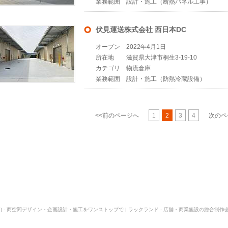
業務範囲
設計・施工（断熱パネル工事）
伏見運送株式会社 西日本DC
オープン
2022年4月1日
所在地
滋賀県大津市桐生3-19-10
カテゴリ
物流倉庫
業務範囲
設計・施工（防熱冷蔵設備）
<<前のページへ
1
2
3
4
次のペ
) - 商空間デザイン・企画設計・施工をワンストップで | ラックランド - 店舗・商業施設の総合制作会