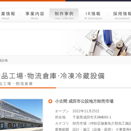
蔵設備
小古間 成田市公設地方卸売市場
オープン
2022年11月25日
所在地
千葉県成田市天神峰80-1
カテゴリ
卸売市場（仲卸店舗兼魚介類加工施
業務範囲
設計・施工（設備・厨房） ※事業再