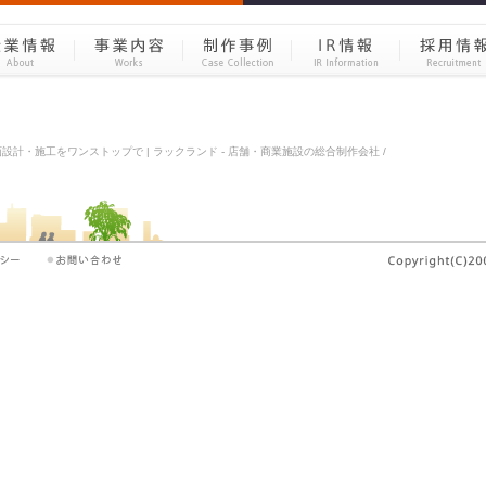
設計・施工をワンストップで | ラックランド - 店舗・商業施設の総合制作会社 /