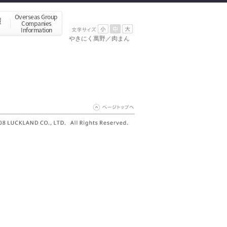
やきにく萬野／肉まん