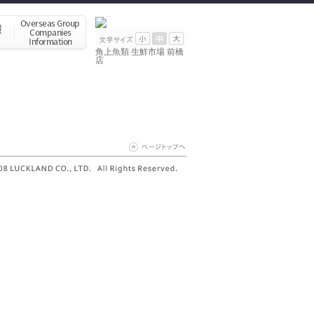
角上魚類 生鮮市場 前橋
店