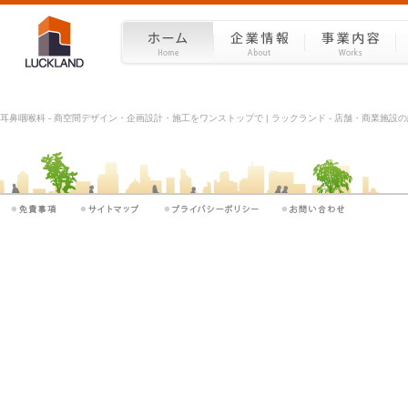
耳鼻咽喉科 - 商空間デザイン・企画設計・施工をワンストップで | ラックランド - 店舗・商業施設の