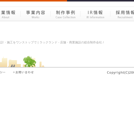
計・施工をワンストップで | ラックランド - 店舗・商業施設の総合制作会社 /