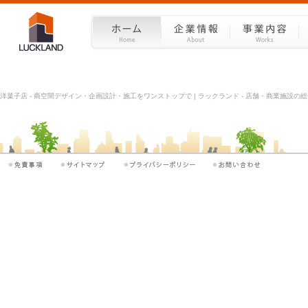
洋菓子店 - 商空間デザイン・企画設計・施工をワンストップで | ラックランド - 店舗・商業施設の総