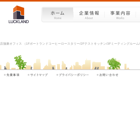
店舗兼オフィス （1Fポートランドコーヒーロースタリー/2Fテストキッチン/3Fミーティングルーム/4