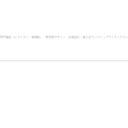
専門施設（レストラン・食物販） - 商空間デザイン・企画設計・施工をワンストップで | ラックランド