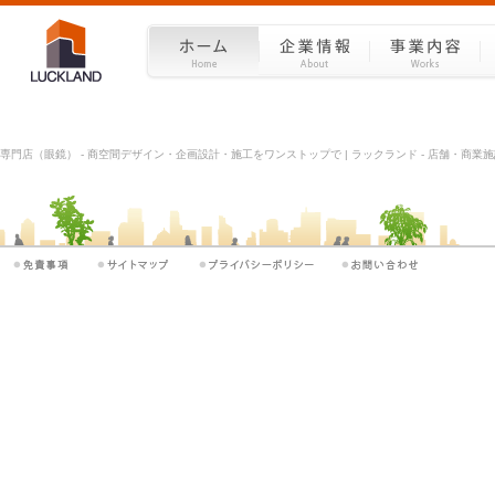
専門店（眼鏡） - 商空間デザイン・企画設計・施工をワンストップで | ラックランド - 店舗・商業施