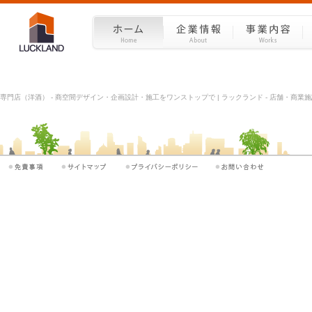
専門店（洋酒） - 商空間デザイン・企画設計・施工をワンストップで | ラックランド - 店舗・商業施